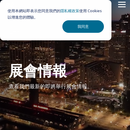
Skip
Tog
to
使用本網站即表示您同意我們的
隱私權政策
使用 Cookies
Me
the
以增進您的體驗。
main
content.
我同意
展會情報
查看我們最新的即將舉行展會情報。