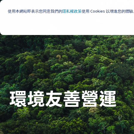
Skip
to
使用本網站即表示您同意我們的
隱私權政策
使用 Cookies 以增進您的體
the
main
content.
環境友善營運