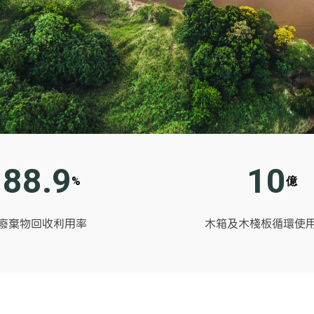
88.9
10
%
億
廢棄物回收利用率
木箱及木棧板循環使