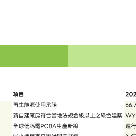
項目
20
再生能源使用承諾
66.
新自建廠房符合當地法規金級以上之綠色建築
WY
全球低耗電PCBA生產新線
進