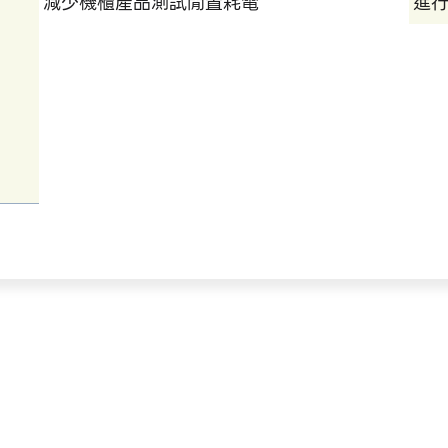
減少機櫃產品測試閒置耗電
進