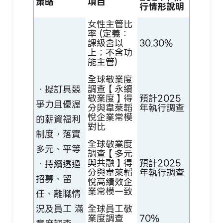
策略
項目
行情形說明
女性主管比
率 (定義：
課級含以
30.30%
上；不含功
能主管)
全球敬業度
調查【永續
．擬訂具競
敬業度】得
預計2025
爭力且優渥
分與韋萊韜
年執行調查
悅企業常模
的薪資福利
對比
制度，落實
全球敬業度
多元、平等
調查【多元
與共融】得
預計2025
．持續透過
分與韋萊韜
年執行調查
招募、留
悅高績效企
業常模一致
任、離職情
況及員工 滿
全球員工敬
業度調查
70%