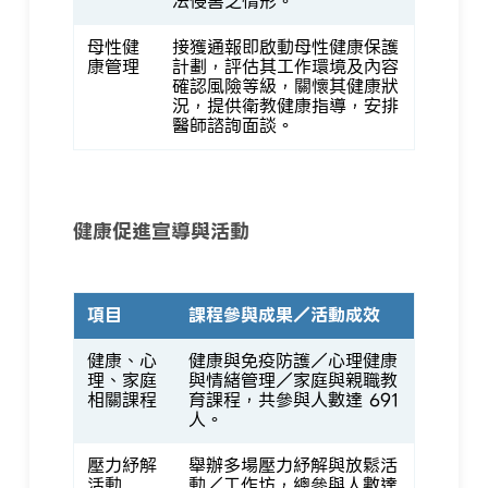
法侵害之情形。
母性健
接獲通報即啟動母性健康保護
康管理
計劃，評估其工作環境及內容
確認風險等級，關懷其健康狀
況，提供衛教健康指導，安排
醫師諮詢面談。
健康促進宣導與活動
項目
課程參與成果／活動成效
健康、心
健康與免疫防護／心理健康
理、家庭
與情緒管理／家庭與親職教
相關課程
育課程，共參與人數達 691
人。
壓力紓解
舉辦多場壓力紓解與放鬆活
活動
動／工作坊，總參與人數達