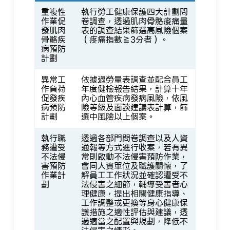
重複性
執行勞工健康保護四大計劃問
作業促
卷調查，透過肌肉骨骼痠痛量
發肌肉
表的調查結果篩選高風險個案
骨骼疾
（疼痛指數≧3分者）。
病預防
計劃
異常工
依據過勞量表調查並配合員工
作負荷
年度健檢報告結果，計算十年
促發疾
內心血管疾病發病風險，依風
病預防
險等級及面談建議表計算，篩
計劃
選中風險以上個案。
執行職
透過各部門問卷調查以及人資
務遭受
通報等方式進行收案，若有異
不法侵
常則啟動不法侵害預防作業，
害預防
會同人資單位及職護關懷，了
作業計
解員工工作狀況並確認遭受不
劃
法侵害之細節，輔導受害者心
理健康，提出相關健康指導、
工作調整或更換等身心健康保
護措施之適性評估與建議，透
過適當之配置與規劃，降低不