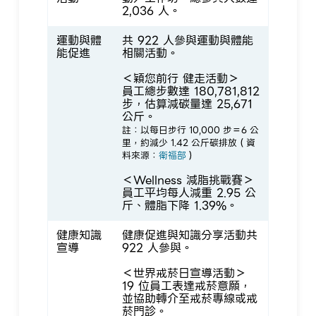
2,036 人。
運動與體
共 922 人參與運動與體能
能促進
相關活動。
＜穎您前行 健走活動＞
員工總步數達 180,781,812
步，估算減碳量達 25,671
公斤。
註：以每日步行 10,000 步＝6 公
里，約減少 1.42 公斤碳排放（資
料來源：
衛福部
）
＜Wellness 減脂挑戰賽＞
員工平均每人減重 2.95 公
斤、體脂下降 1.39%。
健康知識
健康促進與知識分享活動共
宣導
922 人參與。
＜世界戒菸日宣導活動＞
19 位員工表達戒菸意願，
並協助轉介至戒菸專線或戒
菸門診。