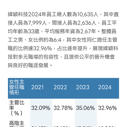
緯穎科技2024年員工總人數為10,635人，其中直
接人員為7,999人，間接人員為2,636人，員工平
均年齡為33歲，平均服務年資為2.67年。整體員
工之男、女比例約為6:4，其中女性同仁擔任主管
職的比例達32.96%，占比逐年提升，展現緯穎科
技對多元職場的包容性，且提供公平的晉升機會
與良好的職涯發展。
女性主
管任職
2021
2022
2023
2024
情形
主管比
率
32.09%
32.78%
35.06%
32.96%
（%）
高階主