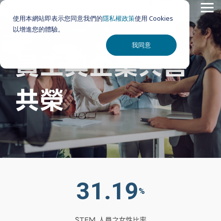
Skip
Tog
to
使用本網站即表示您同意我們的
隱私權政策
使用 Cookies
Me
the
以增進您的體驗。
main
content.
我同意
員工與企業共善
共榮
31.19
%
STEM 人員之女性比率