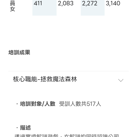
員
411
2,083
2,272
3,140
女
培訓成果
核心職能-拯救魔法森林
．培訓對象/人數
受訓人數共517人
．描述
透過實境解謎遊戲，在解謎的同時認識公司