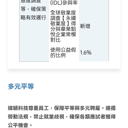
意度調查
(IDL)參與率
等，確保策
全球敬業度
略有效運行
調查【永續
敬業度】得
新增
分與韋萊韜
悅企業常模
對比
使用公益假
1.6%
的比例
多元平等
緯穎科技尊重員工，保障平等與多元聘雇。遵循
勞動法規，禁止就業歧視，確保各類應試者獲得
公平機會。