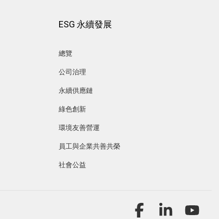
ESG 永續發展
總覽
公司治理
永續供應鏈
綠色創新
環境友善營運
員工與企業共善共榮
社會公益
Facebook
Linkedin
YouT