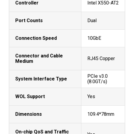
Controller
Intel X550-AT2
Port Counts
Dual
Connection Speed
10GbE
Connector and Cable
RJ45 Copper
Medium
PCIe v3.0
System Interface Type
(8.0GT/s)
WOL Support
Yes
Dimensions
109.4*78mm
On-chip QoS and Traffic