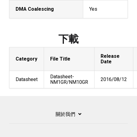
DMA Coalescing
Yes
下載
Release
Category
File Title
Date
Datasheet-
Datasheet
2016/08/12
NM1GR/NM10GR
關於我們