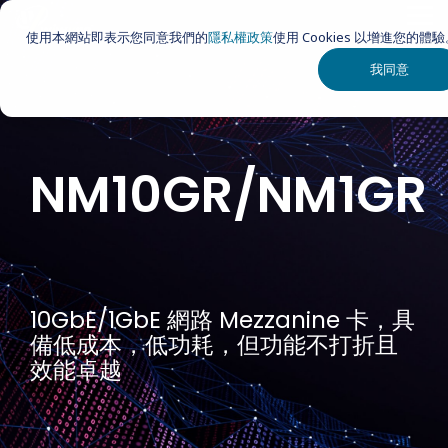
Skip
Tog
to
使用本網站即表示您同意我們的
隱私權政策
使用 Cookies 以增進您的體
Me
the
main
我同意
content.
NM10GR/NM1GR
10GbE/1GbE 網路 Mezzanine 卡，具
備低成本，低功耗，但功能不打折且
效能卓越