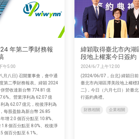
024 年第二季財務報
緯穎取得臺北市內湖
稿
段地上權案今日簽約
 下午5:00
2024/6/7 上午12:00
(八月八日) 召開董事會，會中通
(2024/06/07，台北) 緯穎
 年度第二季財務報表。緯穎 2024
臺北市內湖區潭美段地上權標
營收達新台幣 774.81 億
二)，今日（六月七日）於臺
7.6%。營業淨利為 62.07 億
行簽約典禮。
為 62.07 億元，稅後淨利為
財務相關
企業相關
億元，每股盈餘為新台幣 26.85
增 2.0 個百分點至 10.8%、
1.8 個百分點至 8.0%、稅後淨
.5 個百分點至 6.1%。