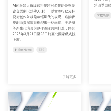
第四季自
AI伺服器大廠緯穎科技將冠名贊助臺灣歷
史音樂劇《熱帶天使》，以實際行動支持
財務相關
藝術創作並鼓勵年輕世代的表現。這齣音
樂劇由資深演員楊烈攜手林雨宣、于浩威
等新生代演員與創作團隊共同打造，將於
2025年3月21日至23日於臺北國家戲劇院
上演。
In the News
ESG
了解更多