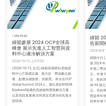
1 MIN READ
緯穎 2
緯穎參展 2024 OCP全球高
告新聞
峰會 展示先進人工智慧與資
2024/8/8
料中心液冷解決方案
緯穎今日 
2024/10/15 上午9:00
過 2024
(2024/10/15, 台北) 緯穎長期耕耘雲端資
年第二季合併
料中心IT基礎設備，致力於「釋放數位能
元，年增 3
量，點燃永續創新」的願景。本次在OCP
元，稅前淨利
Global Summit 2024上，展出基於NVIDIA
46.94 
Blackwell架構的高效能AI運算解決方案，
元。毛利率年
以及包括直接液冷與浸沒式液冷的先進冷
營益率年增 
卻技術。
利率年增 1