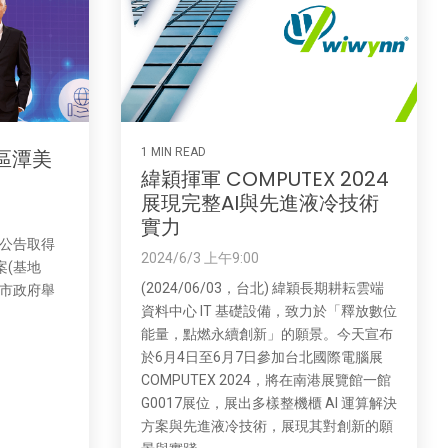
區潭美
1 MIN READ
緯穎揮軍 COMPUTEX 2024
展現完整AI與先進液冷技術
實力
日前公告取得
2024/6/3 上午9:00
案(基地
(2024/06/03，台北) 緯穎長期耕耘雲端
北市政府舉
資料中心 IT 基礎設備，致力於「釋放數位
能量，點燃永續創新」的願景。今天宣布
於6月4日至6月7日參加台北國際電腦展
COMPUTEX 2024，將在南港展覽館一館
G0017展位，展出多樣整機櫃 AI 運算解決
方案與先進液冷技術，展現其對創新的願