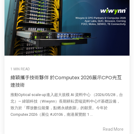
1 MIN READ
緯穎攜手技術夥伴 於Computex 2026展示CPO光互
連技術
推動Optical scale-up進入超大規模 AI 資料中心 （2026/05/28，台
北）— 緯穎科技（Wiwynn）長期耕耘雲端資料中心IT基礎設備，
致力於「釋放數位能量，點燃永續創新」的願景。今年於
Computex 2026（展位 #J0106，南港展覽館 1 ...
Read More