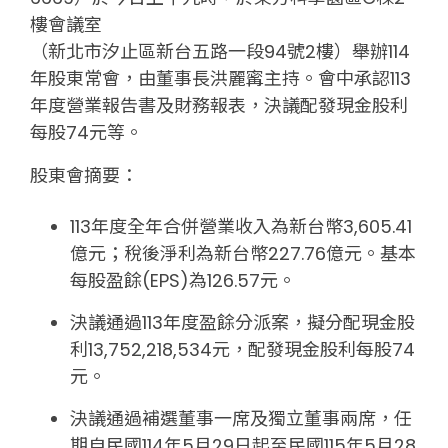
樓會議室
（新北市汐止區新台五路一段94號2樓）舉辦114
年股東常會，由董事長洪麗寗主持。會中承認113
年度營業報告書及財務報表，決議配發現金股利
每股74元等。
股東會摘要：
113年度全年合併營業收入為新台幣3,605.41
億元；稅後淨利為新台幣227.76億元。基本
每股盈餘(EPS)為126.57元。
決議通過113年度盈餘分派案，擬分配現金股
利13,752,218,534元，配發現金股利每股74
元。
決議通過補選董事一席及獨立董事兩席，任
期自民國114年5月29日起至民國115年5月28