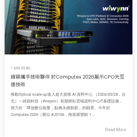
1 MIN READ
緯穎攜手技術夥伴 於Computex 2026展示CPO光互
連技術
推動Optical scale-up進入超大規模 AI 資料中心 （2026/05/28，台
北）— 緯穎科技（Wiwynn）長期耕耘雲端資料中心IT基礎設備，
致力於「釋放數位能量，點燃永續創新」的願景。今年於
Computex 2026（展位 #J0106，南港展覽館 1 ...
Read More