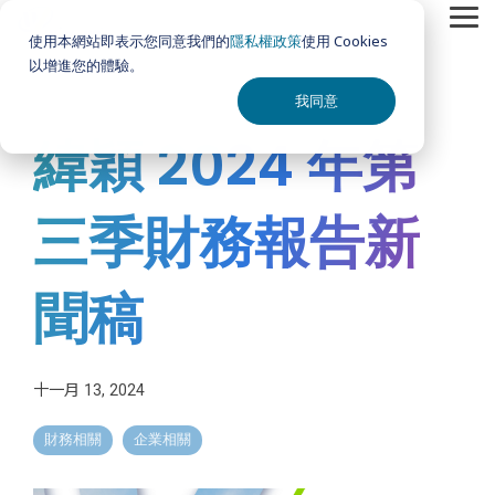
Skip
Tog
to
使用本網站即表示您同意我們的
隱私權政策
使用 Cookies
Me
the
以增進您的體驗。
main
content.
我同意
緯穎 2024 年第
三季財務報告新
聞稿
十一月 13, 2024
財務相關
企業相關