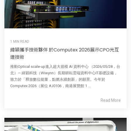
1 MIN READ
緯穎攜手技術夥伴 於Computex 2026展示CPO光互
連技術
推動Optical scale-up進入超大規模 AI 資料中心 （2026/05/28，台
北）— 緯穎科技（Wiwynn）長期耕耘雲端資料中心IT基礎設備，
致力於「釋放數位能量，點燃永續創新」的願景。今年於
Computex 2026（展位 #J0106，南港展覽館 1 ...
Read More