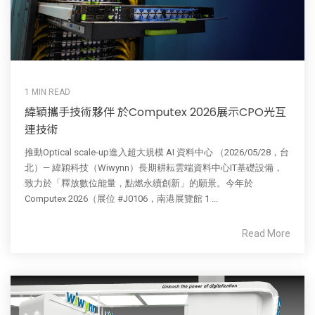
1 MIN READ
緯穎攜手技術夥伴 於Computex 2026展示CPO光互
連技術
推動Optical scale-up進入超大規模 AI 資料中心 （2026/05/28，台
北）— 緯穎科技（Wiwynn）長期耕耘雲端資料中心IT基礎設備，
致力於「釋放數位能量，點燃永續創新」的願景。今年於
Computex 2026（展位 #J0106，南港展覽館 1 ...
Read More