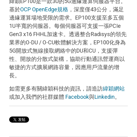
緯穎EP100是一款3U的5G邊緣運算伺服器平台。
基於
OCP OpenEdge規格
，深度僅43公分，滿足
邊緣運算場地受限的需求。EP100支援至多五個
1U半寬的伺服器。每個伺服器可支援一張PCIe
Gen3 x16 FHHL加速卡。透過整合Radisys的領先
業界的O-DU / O-CU軟體解決方案，EP100化身為
5G開放式無線接取網絡中的DU和CU，支援彈
性、開放的分散式架構，協助行動通訊營運商以
敏捷的方式擴展網路容量，因應用戶流量的增
長。
如需更多有關緯穎科技的資訊，請造訪
緯穎網站
或加入我們的社群媒體
Facebook
與
Linkedin
。