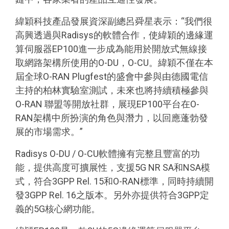
緯穎科技產品發展資深副總呂舜星表示：“我們很
高興透過與Radisys的軟體合作，使緯穎的邊緣運
算伺服器EP100進一步成為能用於開放式無線接
取網路架構所使用的O-DU，O-CU。緯穎不僅在本
屆全球O-RAN Plugfest的盛會中參與由德國電信
主持的柏林實驗室測試，未來也將持續積極參與
O-RAN 聯盟等開放社群，展現EP100平台在O-
RAN架構中所扮演的角色與潛力，以回應蓬勃發
展的市場需求。”
Radisys O-DU / O-CU軟體擁有完整且豐富的功
能，提供高度可擴展性，支援5G NR SA和NSA模
式，符合3GPP Rel. 15和O-RAN標準，同時持續開
發3GPP Rel. 16之版本。另外亦提供符合3GPP定
義的5G核心網功能。