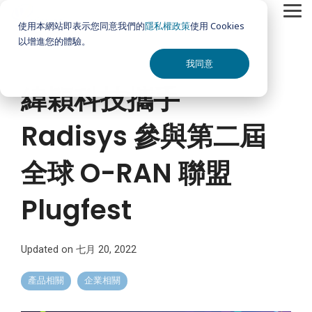
Skip
Tog
to
使用本網站即表示您同意我們的
隱私權政策
使用 Cookies
Me
the
以增進您的體驗。
main
content.
我同意
緯穎科技攜手
Radisys 參與第二屆
全球 O-RAN 聯盟
Plugfest
Updated on 七月 20, 2022
產品相關
企業相關