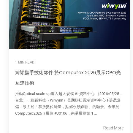
1 MIN READ
緯穎攜手技術夥伴 於Computex 2026展示CPO光
互連技術
推動Optical scale-up進入超大規模 AI 資料中心 （2026/05/28，
台北）— 緯穎科技（Wiwynn）長期耕耘雲端資料中心IT基礎設
備，致力於「釋放數位能量，點燃永續創新」的願景。今年於
Computex 2026（展位 #J0106，南港展覽館 1 ...
Read More