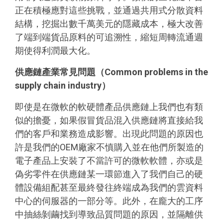
正在積極應對這些挑戰，並通過共用式分散資料
結構，挖掘出數千萬美元的隱藏成本，極大改善
了端到端貨品原料的可追溯性，縮短周轉流通週
期使得利潤最大化。
供應鏈產業常見問題（
Common problems in the
supply chain industry
）
即使是在微軟的軟硬體產品供應鏈上我們也有類
似的擔憂，如果假冒貨品混入供應鏈將直接給我
們的客戶和業務造成影響。出現此問題的原因也
許是我們的OEM廠家不慎購入並在他們所製造的
電子產品上安裝了不當許可的微軟軟體，亦或是
偽劣零件在供應鏈某一環節進入了我們自己的硬
體設備組配甚至最終發往終端成為我們的雲資料
中心的伺服器的一部分等。此外，在龐大的工序
中抽絲剝繭找到導致品質問題的原因，並隔離供