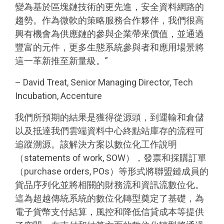
變為基於區塊鏈技術的更先進，安全資料網路的
趨勢。作為微軟的策略服務合作夥伴，我們很高
興有機會為供應鏈的參與企業帶來價值，並通過
豐富的元件，更多生態系統參與者和應用場景將
這一革新推至新量級。”
– David Treat, Senior Managing Director, Tech
Incubation, Accenture
我們所預期的結果是獲得從源頭，到運輸和倉儲
以及抵達我們雲端資料中心終點站庫存的流程可
追蹤溯源。該解決方案以數位化工作說明
（statements of work, SOW），發票和採購訂單
（purchase orders, POs）等形式將聯盟鏈成員的
貨品序列化並將相關的財務流和資訊流數位化。
這為超越傳統系統的數位化轉型奠定了基礎，為
電子貨幣支付結算，風控和降低信貸成本等提供