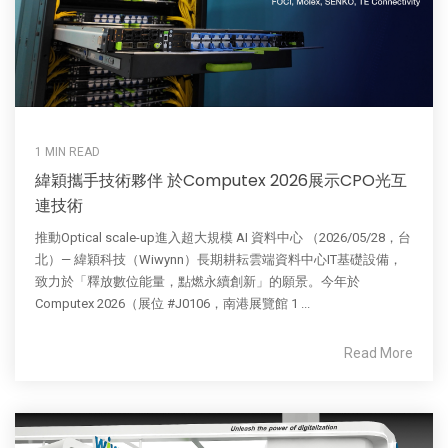
1 MIN READ
緯穎攜手技術夥伴 於Computex 2026展示CPO光互
連技術
推動Optical scale-up進入超大規模 AI 資料中心 （2026/05/28，台
北）— 緯穎科技（Wiwynn）長期耕耘雲端資料中心IT基礎設備，
致力於「釋放數位能量，點燃永續創新」的願景。今年於
Computex 2026（展位 #J0106，南港展覽館 1 ...
Read More