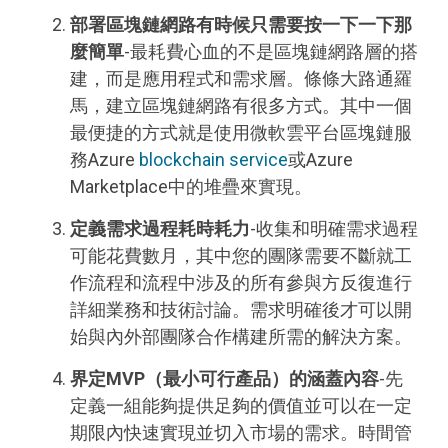
部署區塊鏈網路有時候只需要按一下一下那
麼簡單
-最耗費心血的不是區塊鏈網路層的搭
建，而是應用程式和需求層。條條大路通羅
馬，建立區塊鏈網路有很多方式。其中一個
最便捷的方式就是使用微軟雲平台區塊鏈服
務Azure
blockchain service
或Azure
Marketplace中的堆疊來實現。
定義需求過程耗時耗力
-收集和明確需求過程
可能花費數月，其中您的團隊需要不斷就工
作流程和流程中涉及的所有參與方反復進行
詳細業務和技術討論。需求明確後才可以開
始與內外部團隊合作構建所需的解決方案。
界定
MVP
（最小可行產品）的涵蓋內容
-先
定義一組能夠提供足夠的價值並可以在一定
期限內快速實現並切入市場的需求。時間管