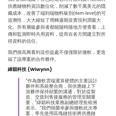
供應鏈物料資訊數位化，削減了數千萬美元的隱
藏成本，改善了端到端物料級別(item-level)的可
追溯性，大大縮短了周轉週期並實現利潤最大
化。所有層級參與者都能隨時隨地方便查看，上
傳和監測即時共用資料，從而在各方間建立對所
得資料的信任。
我們很高興看到這些益處不僅僅限於微軟，更造
福了該專案的合作夥伴。
緯穎科技 (Wiwynn)
“作為微軟雲端運算硬體的主要設計
夥伴和系統整合商，與供應鏈上下
游夥伴保持頻繁的溝通，對於從製
造、交貨到售後服務的管理至關重
要，”緯穎科技業務副總經理焦裕洲
表示。“我們很榮幸參與微軟此次專
案，率先使用區塊鏈技術將供應鏈