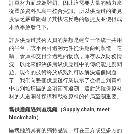
訂單努力而成為難題。因此這需要大量的精力來
從眾多資料孤島中整合資訊。所以供應鏈的能見
度缺乏嚴重阻礙了其快速反應的敏捷度並使得成
本效率愈發低下。
許多供應鏈技術人員的夢想是建立一個統一共用
的平台，該平台可追溯元件從供應商到製造，運
輸，倉庫和交付全過程的物流，庫存以及財務情
況，以此來解決多層級供應鏈中的傳統能見度問
題。現今的技術終於成熟到可以解決這個問題
了，我們向整個供應鏈行業展示了從礦山到資料
中心到堆填區的全環節可追溯，這對於確保原材
料的人道開發採購和戰略原料的佈局至關重要。
當供應鏈遇到區塊鏈（
Supply chain, meet
blockchain
）
區塊鏈所具有的獨特品質，可在三方或更多方的