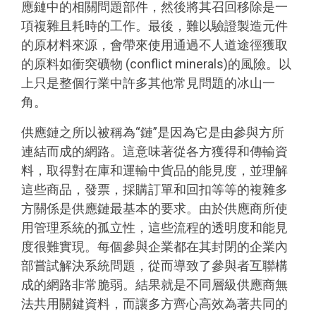
應鏈中的相關問題部件，然後將其召回移除是一
項複雜且耗時的工作。最後，難以驗證製造元件
的原材料來源，會帶來使用通過不人道途徑獲取
的原料如衝突礦物 (conflict minerals)的風險。以
上只是整個行業中許多其他常見問題的冰山一
角。
供應鏈之所以被稱為“鏈”是因為它是由參與方所
連結而成的網路。這意味著從各方獲得和傳輸資
料，取得對在庫和運輸中貨品的能見度，並理解
這些商品，發票，採購訂單和回扣等等的複雜多
方關係是供應鏈最基本的要求。由於供應商所使
用管理系統的孤立性，這些流程的透明度和能見
度很難實現。每個參與企業都在其封閉的企業內
部嘗試解決系統問題，從而導致了參與者互聯構
成的網路非常脆弱。結果就是不同層級供應商無
法共用關鍵資料，而讓多方齊心高效為著共同的