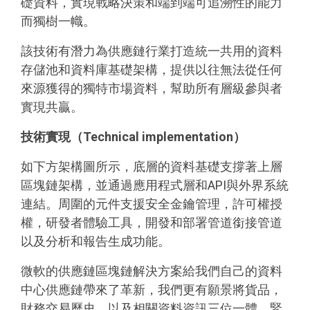
礎資料，實現戰略決策和端到端可追溯性的能力
而獨樹一幟。
該技術有潛力為供應鏈行業打造統一共用的資料
存儲池和資料庫基礎架構，提供以往無法從任何
來源獲得的獨特市場資料，幫助所有層級參與者
實現共贏。
技術實現（
Technical implementation
）
如下方架構圖所示，底層的資料基礎支撐著上層
區塊鏈架構，並通過應用程式層和API與外界系統
連結。周圍的元件支援安全金鑰管理，許可權授
權，研發者體驗工具，開發和部署管道銜接管道
以及分析和報告生成功能。
微軟的供應鏈區塊鏈解決方案給我們自己的資料
中心供應鏈帶來了革新，我們更有願景將貨品，
財務交易歷史，以及相關資料資訊三位一體，緊