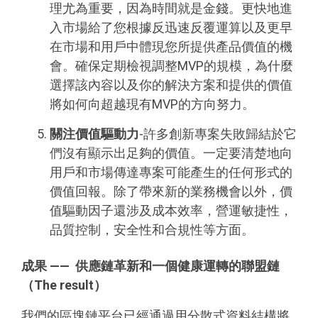
理尤為重要，因為時間就是金錢。更快地進
入市場給了您根據反迅速反覆運算以及更早
在市場和用戶中體現您所提供產品價值的機
會。確保定期檢視調整MVP的規模，為什麼
選擇該內容以及你的解決方案和提供的價值
將如何向超越現有MVP的方向努力。
關注價值驅動力
-許多創新專案失敗歸結於它
們沒有顯示出足夠的價值。一定要清楚地向
用戶和市場傳達專案可能產生的任何形式的
價值回報。除了帶來新的業務機會以外，價
值驅動因子還涉及成本效率，營運敏捷性，
品質控制，安全性和合規性等方面。
成果
——
供應鏈革新和一個健康運轉的聯盟鏈
（
The result
）
我們的區塊鏈平台已經通過用分散式資料結構將