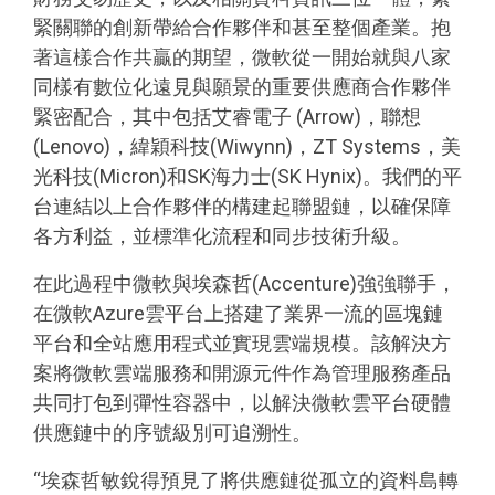
緊關聯的創新帶給合作夥伴和甚至整個產業。抱
著這樣合作共贏的期望，微軟從一開始就與八家
同樣有數位化遠見與願景的重要供應商合作夥伴
緊密配合，其中包括艾睿電子 (Arrow)，聯想
(Lenovo)，緯穎科技(Wiwynn)，ZT Systems，美
光科技(Micron)和SK海力士(SK Hynix)。我們的平
台連結以上合作夥伴的構建起聯盟鏈，以確保障
各方利益，並標準化流程和同步技術升級。
在此過程中微軟與埃森哲(Accenture)強強聯手，
在微軟Azure雲平台上搭建了業界一流的區塊鏈
平台和全站應用程式並實現雲端規模。該解決方
案將微軟雲端服務和開源元件作為管理服務產品
共同打包到彈性容器中，以解決微軟雲平台硬體
供應鏈中的序號級別可追溯性。
“埃森哲敏銳得預見了將供應鏈從孤立的資料島轉