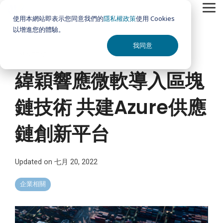
Skip
Tog
to
使用本網站即表示您同意我們的
隱私權政策
使用 Cookies
Me
the
以增進您的體驗。
main
content.
我同意
1 MIN READ
緯穎響應微軟導入區塊
鏈技術 共建Azure供應
鏈創新平台
Updated on 七月 20, 2022
企業相關