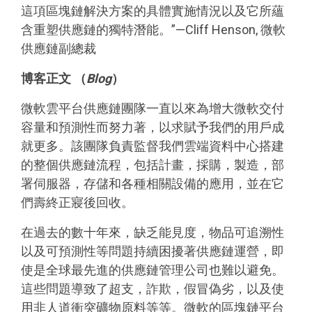
這項區塊鏈解決方案的具體實施情況以及它所蘊
含重塑供應鏈的獨特潛能。”—Cliff Henson, 微軟
供應鏈副總裁
博客正文
（
Blog
）
微軟雲平台供應鏈團隊一直以來為增大微軟交付
容量和預測性而努力著，以求賦予我們的用戶成
就更多。該團隊負責監督我們雲端資料中心搭建
的整個供應鏈流程，包括計畫，採購，製造，部
署伺服器，存儲和各種相關設備的應用，並在它
們壽終正寢後回收。
在過去的數十年來，缺乏能見度，物品可追溯性
以及可預測性等問題持續困擾著供應鏈運營，即
使是全球最先進的供應鏈管理公司也難以避免。
這些問題導致了超支，詐欺，假冒偽劣，以及使
用非人道衝突礦物原料等等。微軟的區塊鏈平台